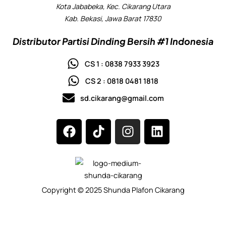
Kota Jababeka, Kec. Cikarang Utara
Kab. Bekasi, Jawa Barat 17830
Distributor Partisi Dinding Bersih #1 Indonesia
CS 1 : 0838 7933 3923
CS 2 : 0818 0481 1818
sd.cikarang@gmail.com
F
T
I
L
a
i
n
i
c
k
s
n
e
t
t
k
b
o
a
e
o
k
g
d
Copyright © 2025 Shunda Plafon Cikarang
o
r
i
k
a
n
m