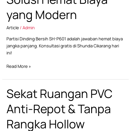
Biaya
yang
yang Modern
Modern
Article
/
Admin
Partisi Dinding Bersih SH-P601 adalah jawaban hemat biaya
jangka panjang. Konsultasi gratis di Shunda Cikarang hari
ini!
Read More »
Sekat Ruangan PVC
Sekat
Ruangan
PVC
Anti-Repot & Tanpa
Anti-
Repot
Rangka Hollow
&