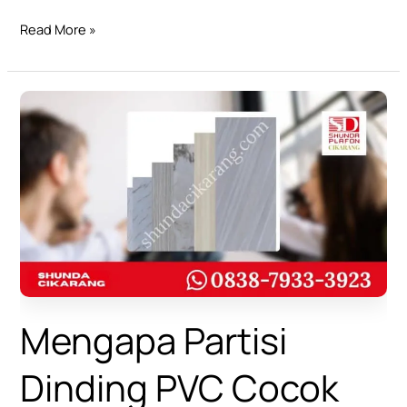
Read More »
Mengapa
Partisi
Dinding
PVC
Cocok
untuk
Kantor
Modern?
Mengapa Partisi
Dinding PVC Cocok