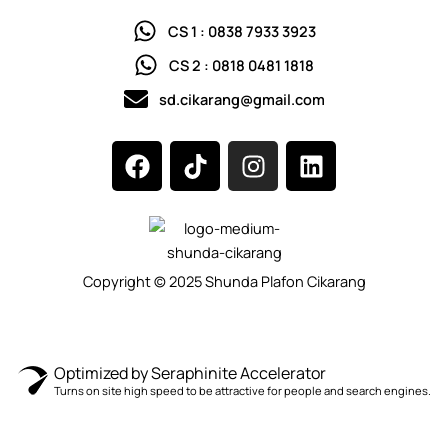
CS 1 : 0838 7933 3923
CS 2 : 0818 0481 1818
sd.cikarang@gmail.com
F
T
I
L
a
i
n
i
c
k
s
n
e
t
t
k
b
o
a
e
o
k
g
d
Copyright © 2025 Shunda Plafon Cikarang
o
r
i
k
a
n
m
Optimized by Seraphinite Accelerator
Turns on site high speed to be attractive for people and search engines.