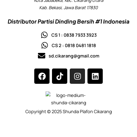
Kota Jababeka, Kec. Cikarang Utara
Kab. Bekasi, Jawa Barat 17830
Distributor Partisi Dinding Bersih #1 Indonesia
CS 1 : 0838 7933 3923
CS 2 : 0818 0481 1818
sd.cikarang@gmail.com
F
T
I
L
a
i
n
i
c
k
s
n
e
t
t
k
b
o
a
e
o
k
g
d
Copyright © 2025 Shunda Plafon Cikarang
o
r
i
k
a
n
m