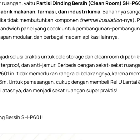
t ruangan, yaitu
Partisi Dinding Bersih (Clean Room) SH-P6
abrik makanan, farmasi, dan industri kimia
. Bahannya sanga
(jika tidak membutuhkan komponen
thermal insulation
-nya). 
i sandwich panel yang cocok untuk pembangunan-pembangunan 
pan modular, dan berbagai macam aplikasi lainnya.
jadi solusi praktis untuk cold storage dan cleanroom di pabri
 waterproof, dan anti-jamur. Berbeda dengan sekat-sekat ru
P601 ini tidak memerlukan rangka di belakangnya, karena mem
m. Untuk pemasangan, cukup dengan membeli Rel U Lantai & 
 di atasnya, dan menjadi sekat ruangan super praktis!
ding Bersih SH-P601!