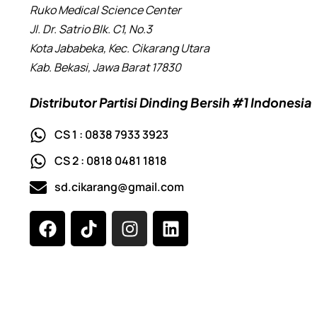
Ruko Medical Science Center
Jl. Dr. Satrio Blk. C1, No.3
Kota Jababeka, Kec. Cikarang Utara
Kab. Bekasi, Jawa Barat 17830
Distributor Partisi Dinding Bersih #1 Indonesia
CS 1 : 0838 7933 3923
CS 2 : 0818 0481 1818
sd.cikarang@gmail.com
F
T
I
L
a
i
n
i
c
k
s
n
e
t
t
k
b
o
a
e
o
k
g
d